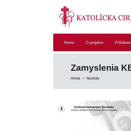
Home
O projekte
Prihlásen
Zamyslenia K
Home
/
Novinky