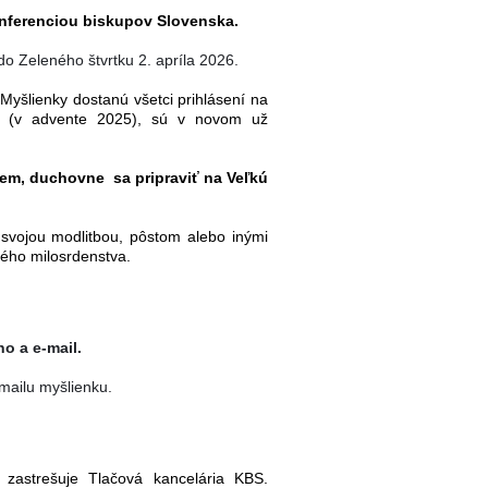
nferenciou biskupov Slovenska.
do Zeleného štvrtku 2. apríla 2026.
.
Myšlienky dostanú všetci prihlásení na
tov (v advente 2025), sú v novom už
jem, duchovne sa pripraviť na Veľkú
 svojou modlitbou, pôstom alebo inými
ného milosrdenstva.
o a e-mail.
-mailu myšlienku.
 zastrešuje Tlačová kancelária KBS.