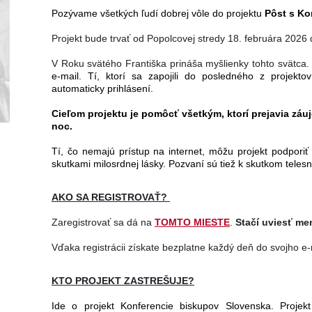
Pozývame všetkých ľudí dobrej vôle do projektu
Pôst s Ko
Projekt bude trvať od Popolcovej stredy 18. februára 2026 
V Roku svätého Františka prináša myšlienky tohto svätca
e-mail. Tí, ktorí sa zapojili do posledného z projek
automaticky prihlásení.
Cieľom projektu je pomôcť všetkým, ktorí prejavia záu
noc.
Tí, čo nemajú prístup na internet, môžu projekt podporiť
skutkami milosrdnej lásky. Pozvaní sú tiež k skutkom teles
AKO SA REGISTROVAŤ?
Zaregistrovať sa dá na
TOMTO MIESTE
.
Stačí uviesť men
Vďaka registrácii získate bezplatne každý deň do svojho e
KTO PROJEKT ZASTREŠUJE?
Ide o projekt Konferencie biskupov Slovenska. Projekt