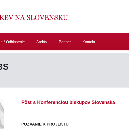
ie / Odhlásenie
Archív
Partner
Kontakt
BS
Pôst s Konferenciou biskupov Slovenska
POZVANIE K PROJEKTU